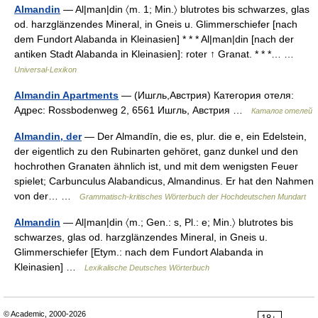
Almandin
— Al|man|din 〈m. 1; Min.〉 blutrotes bis schwarzes, glas
od. harzglänzendes Mineral, in Gneis u. Glimmerschiefer [nach
dem Fundort Alabanda in Kleinasien] * * * Al|man|din [nach der
antiken Stadt Alabanda in Kleinasien]: roter ↑ Granat. * * *… …
Universal-Lexikon
Almandin Apartments
— (Ишгль,Австрия) Категория отеля:
Адрес: Rossbodenweg 2, 6561 Ишгль, Австрия …
Каталог отелей
Almandin, der
— Der Almandīn, die es, plur. die e, ein Edelstein,
der eigentlich zu den Rubinarten gehöret, ganz dunkel und den
hochrothen Granaten ähnlich ist, und mit dem wenigsten Feuer
spielet; Carbunculus Alabandicus, Almandinus. Er hat den Nahmen
von der… …
Grammatisch-kritisches Wörterbuch der Hochdeutschen Mundart
Almandin
— Al|man|din 〈m.; Gen.: s, Pl.: e; Min.〉 blutrotes bis
schwarzes, glas od. harzglänzendes Mineral, in Gneis u.
Glimmerschiefer [Etym.: nach dem Fundort Alabanda in
Kleinasien] …
Lexikalische Deutsches Wörterbuch
© Academic, 2000-2026