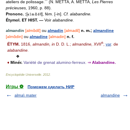
ateliers de polissage.`` (N. METTA, A. METTA,
Les Pierres
précieuses,
1960, p. 88).
Prononc. :
[
], fém. [-in].
Cf. alabandine.
Étymol. ET HIST. —
Voir
alabandine.
almandin
[almɑ̃dɛ̃]
ou
almadin
[almadɛ̃]
n. m.;
almandine
[almɑ̃din]
ou
almadine
[almadin]
n. f.
e
ÉTYM.
1816,
almandin, in
D. D. L.;
almandine,
XVII
;
var
. de
alabandine.
❖
♦
Minér.
Variété de grenat alumino-ferreux.
⇒
Alabandine.
Encyclopédie Universelle
.
2012
.
Игры ⚽
Поможем сделать НИР
alma\ mater
almandine