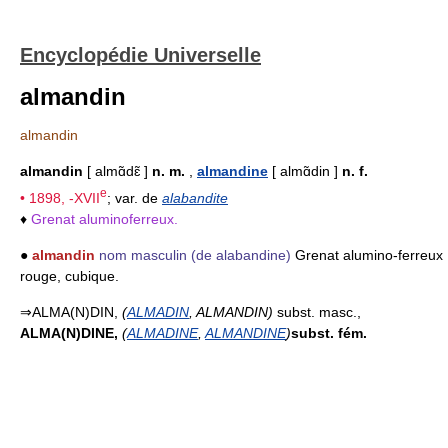
Encyclopédie Universelle
almandin
almandin
almandin
[ almɑ̃dɛ̃ ]
n. m.
,
almandine
[ almɑ̃din ]
n. f.
e
• 1898, -
XVII
; var. de
alabandite
♦
Grenat aluminoferreux.
●
almandin
nom masculin
(de alabandine)
Grenat alumino-ferreux
rouge, cubique.
⇒ALMA(N)DIN,
(
ALMADIN
, ALMANDIN)
subst. masc.,
ALMA(N)DINE,
(
ALMADINE
,
ALMANDINE
)
subst. fém.