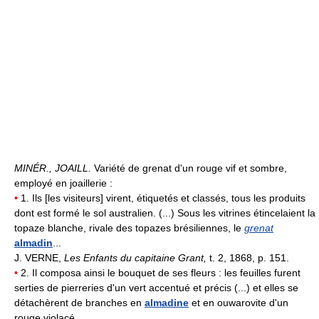
MINÉR., JOAILL.
Variété de grenat d'un rouge vif et sombre,
employé en joaillerie :
•
1. Ils [les visiteurs] virent, étiquetés et classés, tous les produits
dont est formé le sol australien. (...) Sous les vitrines étincelaient la
topaze blanche, rivale des topazes brésiliennes, le
grenat
almadin
...
J. VERNE,
Les Enfants du capitaine Grant,
t. 2, 1868, p. 151.
•
2. Il composa ainsi le bouquet de ses fleurs : les feuilles furent
serties de pierreries d'un vert accentué et précis (...) et elles se
détachèrent de branches en
almadine
et en ouwarovite d'un
rouge violacé...