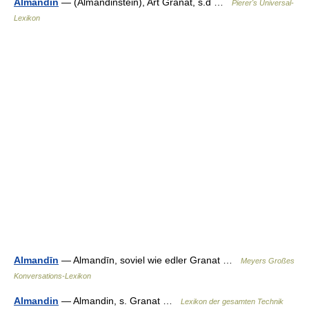
Almandin
— (Almandinstein), Art Granat, s.d …
Pierer's Universal-
Lexikon
Almandīn
— Almandīn, soviel wie edler Granat …
Meyers Großes
Konversations-Lexikon
Almandin
— Almandin, s. Granat …
Lexikon der gesamten Technik