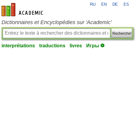
RU
EN
DE
ES
fr-academic.com
Dictionnaires et Encyclopédies sur 'Academic'
Recherche!
interprétations
traductions
livres
Игры ⚽