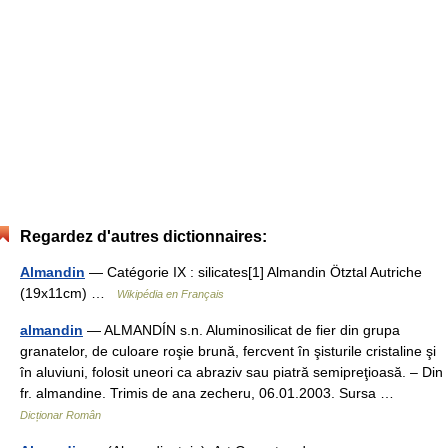
Regardez d'autres dictionnaires:
Almandin
— Catégorie IX : silicates[1] Almandin Ötztal Autriche
(19x11cm) …
Wikipédia en Français
almandin
— ALMANDÍN s.n. Aluminosilicat de fier din grupa
granatelor, de culoare roşie brună, fercvent în şisturile cristaline şi
în aluviuni, folosit uneori ca abraziv sau piatră semipreţioasă. – Din
fr. almandine. Trimis de ana zecheru, 06.01.2003. Sursa …
Dicționar Român